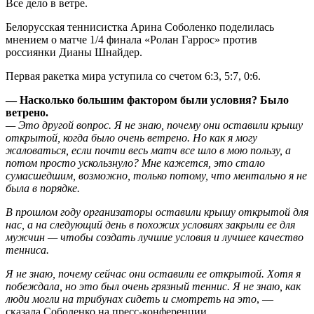
Все дело в ветре.
Белорусская теннисистка Арина Соболенко поделилась
мнением о матче 1/4 финала «Ролан Гаррос» против
россиянки Дианы Шнайдер.
Первая ракетка мира уступила со счетом 6:3, 5:7, 0:6.
— Насколько большим фактором были условия? Было
ветрено.
— Это другой вопрос. Я не знаю, почему они оставили крышу
открытой, когда было очень ветрено. Но как я могу
жаловаться, если почти весь матч все шло в мою пользу, а
потом просто ускользнуло? Мне кажется, это стало
сумасшедшим, возможно, только потому, что ментально я не
была в порядке.
В прошлом году организаторы оставили крышу открытой для
нас, а на следующий день в похожих условиях закрыли ее для
мужчин — чтобы создать лучшие условия и лучшее качество
тенниса.
Я не знаю, почему сейчас они оставили ее открытой. Хотя я
побеждала, но это был очень грязный теннис. Я не знаю, как
люди могли на трибунах сидеть и смотреть на это
, —
сказала Соболенко на пресс-конференции.