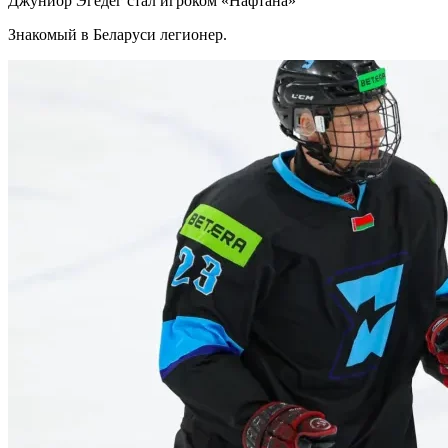
Джуниор Эгедег стал игроком «Нафтана»
Знакомый в Беларуси легионер.