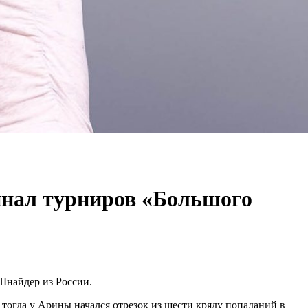
инал турниров «Большого
Шнайдер из России.
тогда у Арины начался отрезок из шести кряду попаданий в