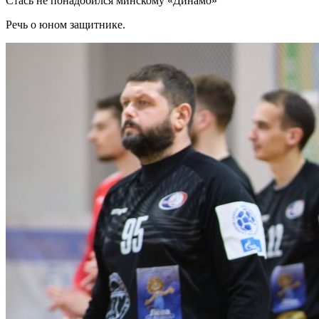
Стась не понадобился минскому «Динамо»
Речь о юном защитнике.