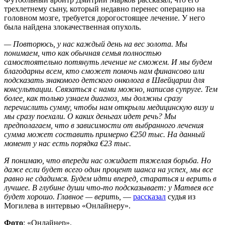
трехлетнему сыну, который недавно перенес операцию на
головном мозге, требуется дорогостоящее лечение. У него
была найдена злокачественная опухоль.
— Повторюсь, у нас каждый день на вес золота. Мы
понимаем, что как обычная семья полностью
самостоятельно потянуть лечение не сможем. И мы будем
благодарны всем, кто сможет помочь нам финансово или
подсказать знакомого детского онколога в Швейцарии для
консультации. Связаться с нами можно, написав супруге.
Тем
более, как только узнаем диагноз, мы должны сразу
перечислить сумму, чтобы нам открыли медицинскую визу и
мы сразу поехали. О каких деньгах идет речь? Мы
предполагаем, что в зависимости от выбранного лечения
сумма может составить примерно €250 тыс. На данный
момент у нас есть порядка €23 тыс.
Я понимаю, что впереди нас ожидает тяжелая борьба. Но
даже если будет всего один процент шанса на успех, мы все
равно не сдадимся. Будем идти вперед, стараться и верить в
лучшее. В глубине души что-то подсказывает: у Матвея все
будет хорошо. Главное — верить,
—
рассказал
судья из
Могилева в интервью «Онлайнеру».
Фото
: «Онлайнер».