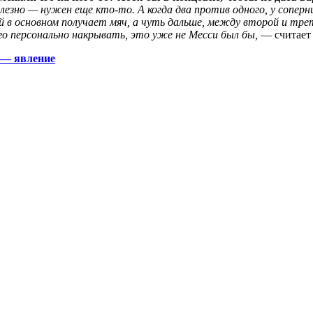
лезно — нужен еще кто-то. А когда два против одного, у соперн
 в основном получает мяч, а чуть дальше, между второй и трет
 персонально накрывать, это уже не Месси был бы,
— считает 
е — явление