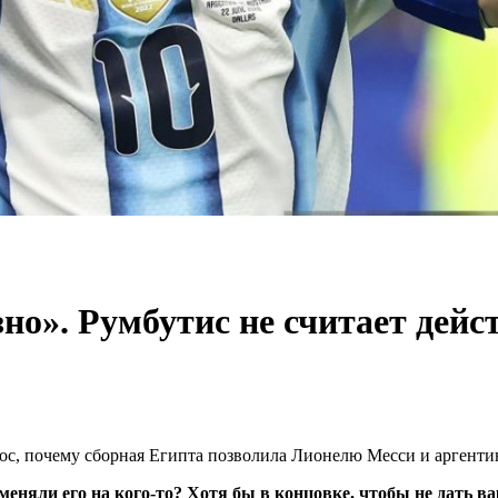
зно». Румбутис не считает дей
ос, почему сборная Египта позволила Лионелю Месси и аргенти
зменяли его на кого-то? Хотя бы в концовке, чтобы не дать в