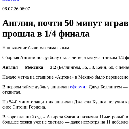
06.07.26
06:07
Англия, почти 50 минут игра
прошла в 1/4 финала
Напряжение было максимальным.
Сборная Англии по футболу стала четвертым участником 1/4 фи
Англия — Мексика — 3:2
(Беллингем, 36, 38, Кейн, 60, с пена
Начало матча на стадионе «Ацтека» в Мехико было перенесено н
В первом тайме дубль у англичан
оформил
Джуд Беллингем — п
отквитал.
На 54-й минуте защитник англичан Джарелл Куанса получил кр
снос Энтони Гордона.
Вскоре главный судья Алиреза Фагани назначил 11-метровый в
большее хозяев уже не хватило — даже несмотря на 11 добавле