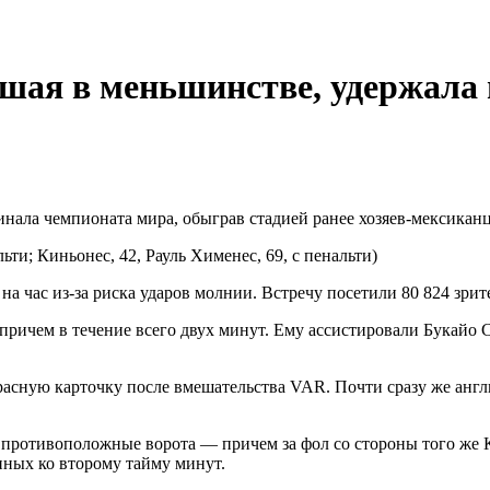
вшая в меньшинстве, удержала 
нала чемпионата мира, обыграв стадией ранее хозяев-мексиканц
льти; Киньонес, 42, Рауль Хименес, 69, с пенальти)
а час из-за риска ударов молнии. Встречу посетили 80 824 зрит
ричем в течение всего двух минут. Ему ассистировали Букайо 
асную карточку после вмешательства VAR. Почти сразу же англи
 противоположные ворота — причем за фол со стороны того же К
нных ко второму тайму минут.