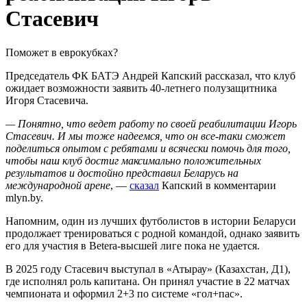
Стасевич
Поможет в еврокубках?
Председатель ФК БАТЭ Андрей Капский рассказал, что клуб
ожидает возможности заявить 40-летнего полузащитника
Игоря Стасевича.
— Понятно, что ведет работу по своей реабилитации Игорь
Стасевич. И мы тоже надеемся, что он все-таки сможет
поделиться опытом с ребятами и всячески помочь для того,
чтобы наш клуб достиг максимально положительных
результатов и достойно представил Беларусь на
международной арене
, —
сказал
Капский в комментарии
mlyn.by.
Напомним, один из лучших футболистов в истории Беларуси
продолжает тренироваться с родной командой, однако заявить
его для участия в Betera-высшей лиге пока не удается.
В 2025 году Стасевич выступал в «Атырау» (Казахстан, Д1),
где исполнял роль капитана. Он принял участие в 22 матчах
чемпионата и оформил 2+3 по системе «гол+пас».