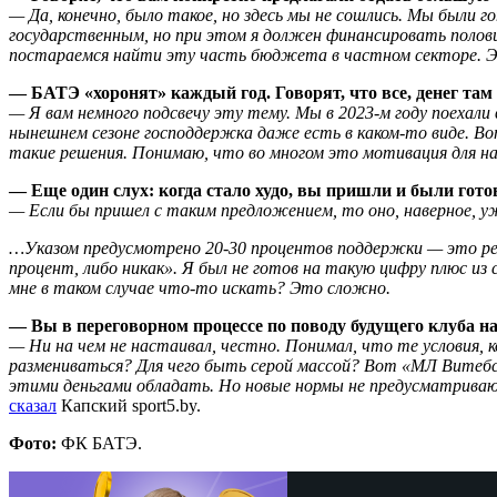
— Да, конечно, было такое, но здесь мы не сошлись. Мы были
государственным, но при этом я должен финансировать полови
постараемся найти эту часть бюджета в частном секторе. Эт
— БАТЭ «хоронят» каждый год. Говорят, что все, денег там
— Я вам немного подсвечу эту тему. Мы в 2023-м году поехали
нынешнем сезоне господдержка даже есть в каком-то виде. Во
такие решения. Понимаю, что во многом это мотивация для нас
— Еще один слух: когда стало худо, вы пришли и были гото
— Если бы пришел с таким предложением, то оно, наверное, у
…Указом предусмотрено 20-30 процентов поддержки — это рекл
процент, либо никак». Я был не готов на такую цифру плюс из 
мне в таком случае что-то искать? Это сложно.
— Вы в переговорном процессе по поводу будущего клуба н
— Ни на чем не настаивал, честно. Понимал, что те условия, 
размениваться? Для чего быть серой массой? Вот «МЛ Витебск
этими деньгами обладать. Но новые нормы не предусматриваю
сказал
Капский sport5.by.
Фото:
ФК БАТЭ.