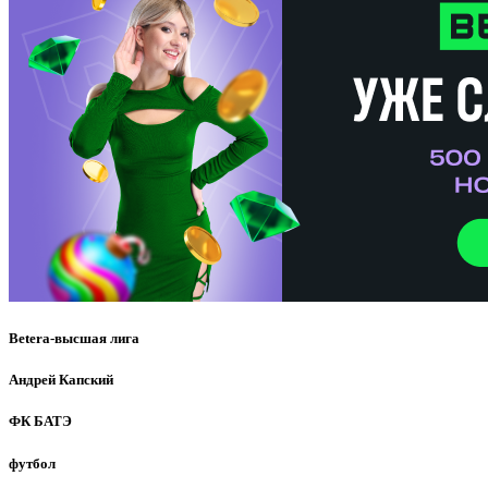
Betera-высшая лига
Андрей Капский
ФК БАТЭ
футбол