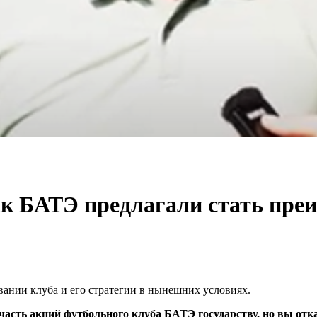
ак БАТЭ предлагали стать пре
ании клуба и его стратегии в нынешних условиях.
асть акций футбольного клуба БАТЭ государству, но вы отка