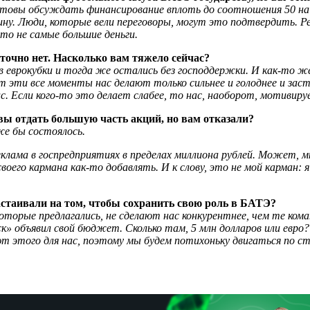
 готовы обсуждать финансирование вплоть до соотношения 50 на
ну. Люди, которые вели переговоры, могут это подтвердить. Р
о не самые большие деньги.
 точно нет. Насколько вам тяжело сейчас?
 в еврокубки и тогда же остались без господдержки. И как-то ж
т эти все моменты нас делают только сильнее и голоднее и зас
. Если кого-то это делает слабее, то нас, наоборот, мотивиру
вы отдать большую часть акций, но вам отказали?
же бы состоялось.
ама в госпредприятиях в пределах миллиона рублей. Может, мне
своего кармана как-то добавлять. И к слову, это не мой карман:
астаивали на том, чтобы сохранить свою роль в БАТЭ?
которые предлагались, не сделают нас конкурентнее, чем те кома
» объявил свой бюджет. Сколько там, 5 млн долларов или евро?
т этого для нас, поэтому мы будем потихоньку двигаться по 