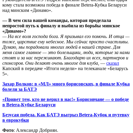
кому стала возможна победа в финале Betera-Кубка Беларуси
над минским «Динамо».
— В чем сила вашей команды, которая проделала
непростой путь к финалу и выбила из борьбы минское
«Динамо»?
— На все воля господа бога. Я призывал его помочь. И отца —
тоже, царствие ему небесное. Мы сейчас просто счастливы.
Думаю, мы порадовали многих людей в нашей стране. Для
меня самое главное — это болельщики, люди, которые за нами
стоят и за нас переживают. Благодарю их всех, партнеров и
спонсоров. Они делают очень многое для клуба,
—
сказал
Капский в передаче «Итоги недели» на телеканале «Беларусь
5».
Захар Волков: в «МЛ» много борисовских, в финале Кубка
болели за БАТЭ
«Привет тем, кто не верил в нас!» Борисовчане — о победе
в Betera-Кубке Беларуси
Безусая победа. Как БАТЭ выгрыз Betera-Кубок и путевку
в еврокубки
Фото
: Александр Добриян.