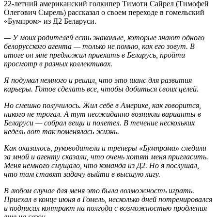
22-летний американский голкипер Тимоти Сайрел (Тимофей
Олегович Сырель) рассказал о своем переходе в гомельский
«Бумпром» из Д2 Беларуси.
— У моих родителей есть знакомые, которые знают одного
белорусского агента — только не помню, как его зовут. В
итоге он мне предложил приехать в Беларусь, пройти
просмотр в разных коллективах.
Я подумал немного и решил, что это шанс для развития
карьеры. Готов сделать все, чтобы добиться своих целей.
Но смешно получилось. Жил себе в Америке, как говорится,
никого не трогал. А тут неожиданно возникли варианты в
Беларуси — собрал вещи и полетел. В течение нескольких
недель вот так поменялась жизнь.
Как оказалось, руководители и тренеры «Бумпрома» следили
за мной и агенту сказали, что очень хотят меня пригласить.
Меня немного смущало, что команда из Д2. Но я послушал,
что там ставят задачу выйти в высшую лигу.
В любом случае для меня это была возможность играть.
Приехал в конце июня в Гомель, несколько дней потренировался
и подписал контракт на полгода с возможностью продления
еще на сезон.