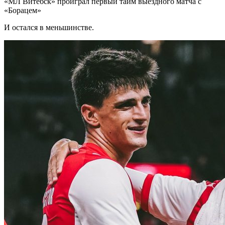
«МЛ Витебск» проиграл первый тайм выездного матча с
«Борацем»
И остался в меньшинстве.