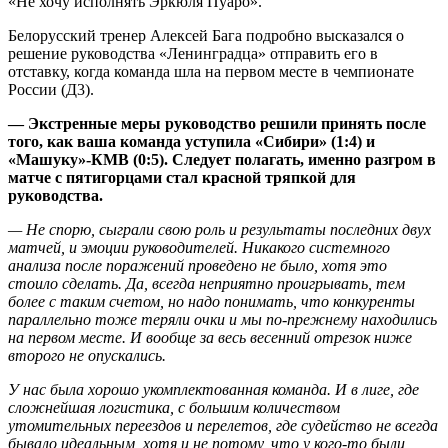
«Не хочу исполнять Эркюля Пуаро».
Белорусский тренер Алексей Бага подробно высказался о
решение руководства «Ленинградца» отправить его в
отставку, когда команда шла на первом месте в чемпионате
России (Д3).
— Экстренные меры руководство решили принять после
того, как ваша команда уступила «Сибири» (1:4) и
«Машуку»-КМВ (0:5). Следует полагать, именно разгром в
матче
c
пятигорцами стал красной тряпкой для
руководства.
— Не спорю, сыграли свою роль и результаты последних двух
матчей, и эмоции руководителей. Никакого системного
анализа после поражений проведено не было, хотя это
стоило сделать. Да, всегда неприятно проигрывать, тем
более с таким счетом, но надо понимать, что конкуренты
параллельно тоже теряли очки и мы по-прежнему находились
на первом месте. И вообще за весь весенний отрезок ниже
второго не опускались.
У нас была хорошо укомплектованная команда. И в лиге, где
сложнейшая логистика, с большим количеством
утомительных переездов и перелетов, где судейство не всегда
бывало идеальным, хотя и не потому, что у кого-то были