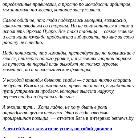
определенные привилегии, а просто по молодости арбитров,
мы занимали то место, которое заслуживали.
Самое обидное, что люди подверглись эмоциям, возможно,
каким-то вводным со стороны. Но не хочу копаться в этом и
исполнять Эркюля Пуаро. Все-таки таблица — самое главное,
и если наша команда продолжала лидировать, то мне за свою
работу не стыдно.
Надо понимать, что команды, претендующие на повышение в
классе, примерно одного уровня, и в условиях упорной борьбы
за путевки на первый план выходят не только игровые
моменты, но и психологические факторы.
У каждой команды бывают спады — с этим никто спорить
не будет. Важно успокоиться, провести анализ, выработать
пути устранения проблем, которые вылезли наружу,
перевести дух и бороться дальше.
А эмоции тут… Хотя ладно, не хочу быть в роли
оправдывающегося человека. Это всегда заведомо
проигрышная позиция
, — отметил Бага в интервью betnews.by.
Алексей Бага: кое-что не успел, но собой доволен