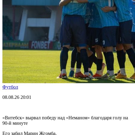
Футбол
08.08.26
20:01
«Витебск» вырвал победу над «Неманом» благодаря голу на
90-й минуте
Его забил Марин Жгомба.