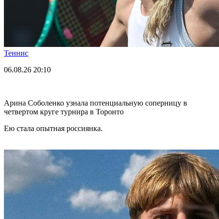
Теннис
06.08.26
20:10
Арина Соболенко узнала потенциальную соперницу в
четвертом круге турнира в Торонто
Ею стала опытная россиянка.