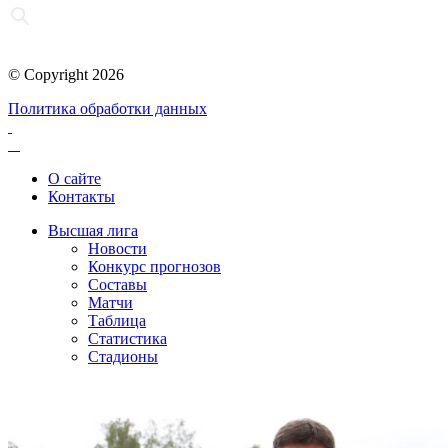
© Copyright 2026
Политика обработки данных
О сайте
Контакты
Высшая лига
Новости
Конкурс прогнозов
Составы
Матчи
Таблица
Статистика
Стадионы