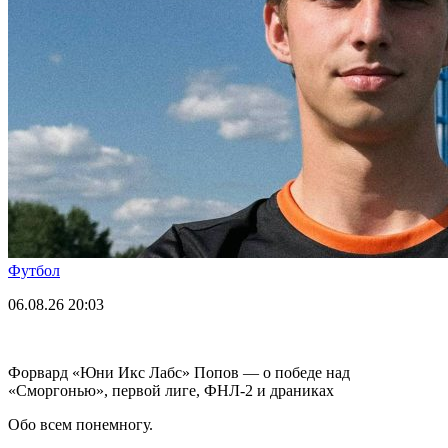
Футбол
06.08.26
20:03
Форвард «Юни Икс Лабс» Попов — о победе над
«Сморгонью», первой лиге, ФНЛ-2 и драниках
Обо всем понемногу.