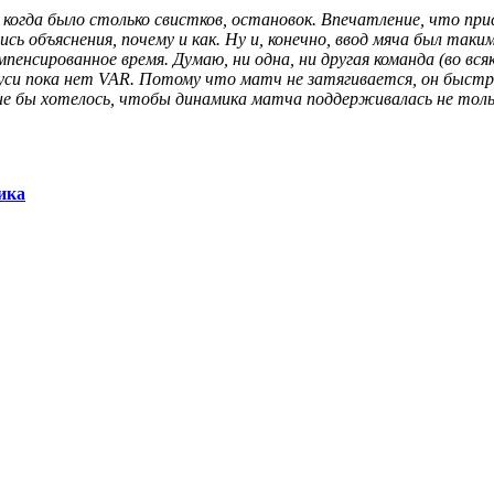
 когда было столько свистков, остановок. Впечатление, что пр
ь объяснения, почему и как. Ну и, конечно, ввод мяча был таким
пенсированное время. Думаю, ни одна, ни другая команда (во вся
руси пока нет
VAR
. Потому что матч не затягивается, он быст
мне бы хотелось, чтобы динамика матча поддерживалась не толь
ика