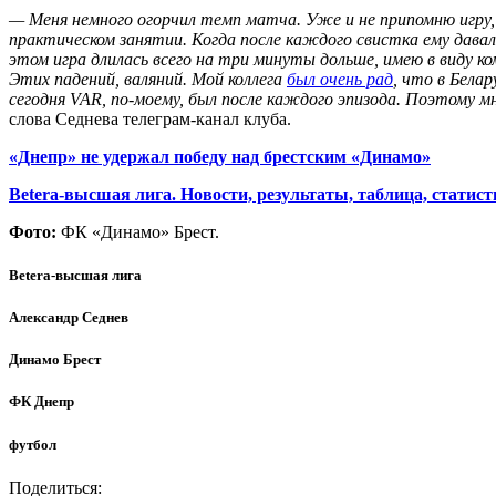
— Меня немного огорчил темп матча. Уже и не припомню игру,
практическом занятии. Когда после каждого свистка ему давалис
этом игра длилась всего на три минуты дольше, имею в виду ком
Этих падений, валяний. Мой коллега
был очень рад
, что в Бела
сегодня
VAR
, по-моему, был после каждого эпизода. Поэтому 
слова Седнева телеграм-канал клуба.
«Днепр» не удержал победу над брестским «Динамо»
Betera-высшая лига. Новости, результаты, таблица, статист
Фото:
ФК «Динамо» Брест.
Betera-высшая лига
Александр Седнев
Динамо Брест
ФК Днепр
футбол
Поделиться: