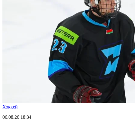
Хоккей
06.08.26
18:34