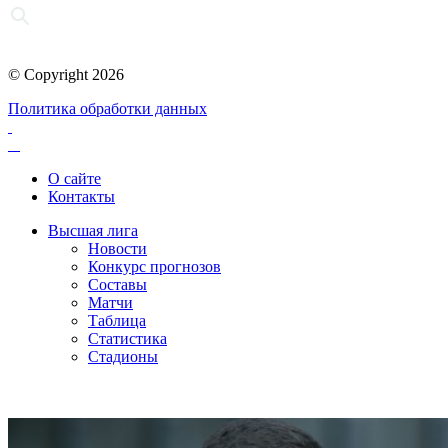
© Copyright 2026
Политика обработки данных
О сайте
Контакты
Высшая лига
Новости
Конкурс прогнозов
Составы
Матчи
Таблица
Статистика
Стадионы