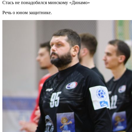
Стась не понадобился минскому «Динамо»
Речь о юном защитнике.