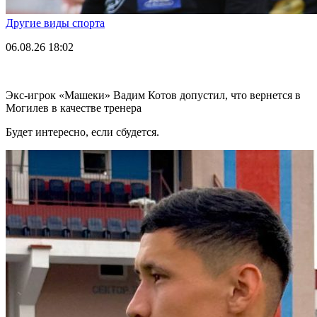
Другие виды спорта
06.08.26
18:02
Экс-игрок «Машеки» Вадим Котов допустил, что вернется в
Могилев в качестве тренера
Будет интересно, если сбудется.