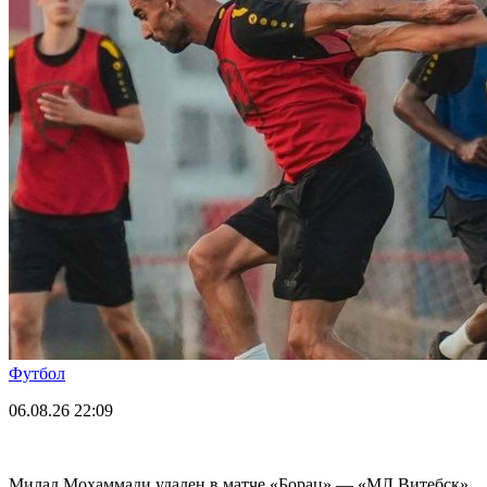
Футбол
06.08.26
22:09
Милад Мохаммади удален в матче «Борац» — «МЛ Витебск»