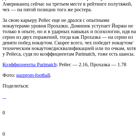
Американец сейчас на третьем месте в рейтинге полутяжей,
чех — на пятой позиции того же ростера.
За свою карьеру Рейес еще не дрался с опытными
нокаутерами уровня Прохазки. Доминик уступает Йиржи не
только в опыте, но и в ударных навыках и психологии, идя на
серии из двух поражений, тогда как Прохазка — на серии из
девяти побед нокаутом. Скорее всего, чех победит нокаутом/
техническим нокаутом/дисквалификацией или по очкам, хотя
у Рейеса, судя по коэффициентам Parimatch, тоже есть шансы.
Коэффициенты Parimatch
: Рейес — 2.16, Прохазка — 1.78
Фото:
gazprom-football
.
Поделиться:
0
0