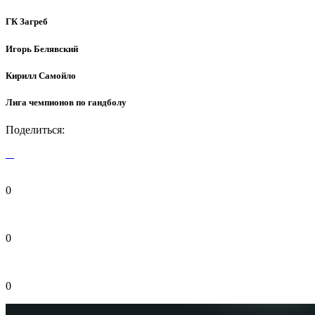
ГК Загреб
Игорь Белявский
Кирилл Самойло
Лига чемпионов по гандболу
Поделиться:
0
0
0