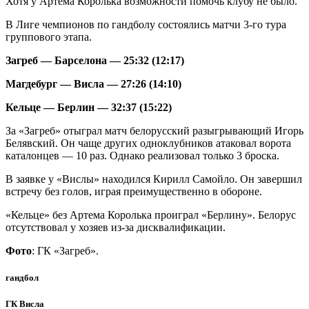
Хотя у Артема Королька возможности помочь клубу не было.
В Лиге чемпионов по гандболу состоялись матчи 3-го тура
группового этапа.
Загреб — Барселона — 25:32
(12:17)
Магдебург — Висла — 27:26
(14:10)
Кельце — Берлин — 32:37
(15:22)
За «Загреб» отыграл матч белорусский разыгрывающий Игорь
Белявский. Он чаще других одноклубников атаковал ворота
каталонцев — 10 раз. Однако реализовал только 3 броска.
В заявке у «Вислы» находился Кирилл Самойло. Он завершил
встречу без голов, играя преимущественно в обороне.
«Кельце» без Артема Королька проиграл «Берлину». Белорус
отсутствовал у хозяев из-за дисквалификации.
Фото
: ГК «Загреб».
гандбол
ГК Висла