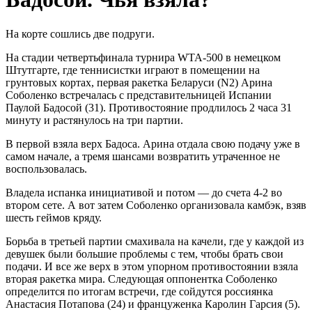
На корте сошлись две подруги.
На стадии четвертьфинала турнира WTA-500 в немецком
Штутгарте, где теннисистки играют в помещении на
грунтовых кортах, первая ракетка Беларуси (N2) Арина
Соболенко встречалась с представительницей Испании
Паулой Бадосой (31). Противостояние продлилось 2 часа 31
минуту и растянулось на три партии.
В первой взяла верх Бадоса. Арина отдала свою подачу уже в
самом начале, а тремя шансами возвратить утраченное не
воспользовалась.
Владела испанка инициативой и потом — до счета 4-2 во
втором сете. А вот затем Соболенко организовала камбэк, взяв
шесть геймов кряду.
Борьба в третьей партии смахивала на качели, где у каждой из
девушек были большие проблемы с тем, чтобы брать свои
подачи. И все же верх в этом упорном противостоянии взяла
вторая ракетка мира. Следующая оппонентка Соболенко
определится по итогам встречи, где сойдутся россиянка
Анастасия Потапова (24) и француженка Каролин Гарсия (5).