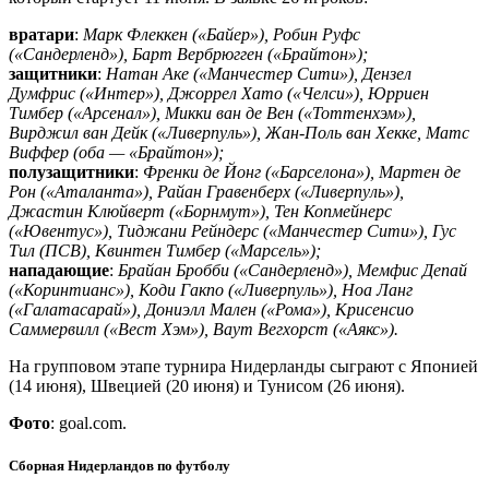
вратари
:
Марк Флеккен («Байер»), Робин Руфс
(«Сандерленд»), Барт Вербрюгген («Брайтон»);
защитники
:
Натан Аке («Манчестер Сити»), Дензел
Думфрис («Интер»), Джоррел Хато («Челси»), Юрриен
Тимбер («Арсенал»), Микки ван де Вен («Тоттенхэм»),
Вирджил ван Дейк («Ливерпуль»), Жан-Поль ван Хекке, Матс
Виффер (оба — «Брайтон»);
полузащитники
:
Френки де Йонг («Барселона»), Мартен де
Рон («Аталанта»), Райан Гравенберх («Ливерпуль»),
Джастин Клюйверт («Борнмут»), Тен Копмейнерс
(«Ювентус»), Тиджани Рейндерс («Манчестер Сити»), Гус
Тил (ПСВ), Квинтен Тимбер («Марсель»);
нападающие
:
Брайан Бробби («Сандерленд»), Мемфис Депай
(«Коринтианс»), Коди Гакпо («Ливерпуль»), Ноа Ланг
(«Галатасарай»), Дониэлл Мален («Рома»), Крисенсио
Саммервилл («Вест Хэм»), Ваут Вегхорст («Аякс»).
На групповом этапе турнира Нидерланды сыграют с Японией
(14 июня), Швецией (20 июня) и Тунисом (26 июня).
Фото
: goal.com.
Сборная Нидерландов по футболу