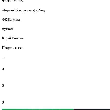
Фото
: БФФ.
сборная Беларуси по футболу
ФК Балтика
футбол
Юрий Ковалев
Поделиться:
0
0
0