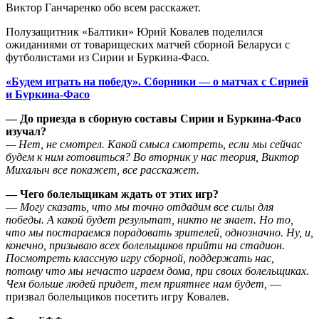
Виктор Ганчаренко обо всем расскажет.
Полузащитник «Балтики» Юрий Ковалев поделился
ожиданиями от товарищеских матчей сборной Беларуси с
футболистами из Сирии и Буркина-Фасо.
«Будем играть на победу». Сборники — о матчах с Сирией
и Буркина-Фасо
— До приезда в сборную составы Сирии и Буркина-Фасо
изучал?
— Нет, не смотрел. Какой смысл смотреть, если мы сейчас
будем к ним готовиться? Во вторник у нас теория, Виктор
Михалыч все покажет, все расскажет.
— Чего болельщикам ждать от этих игр?
—
Могу сказать, что мы точно отдадим все силы для
победы. А какой будет результат, никто не знает. Но то,
что мы постараемся порадовать зрителей, однозначно. Ну, и,
конечно, призываю всех болельщиков прийти на стадион.
Посмотреть классную игру сборной, поддержать нас,
потому что мы нечасто играем дома, при своих болельщиках.
Чем больше людей придет, тем приятнее нам будет,
—
призвал болельщиков посетить игру Ковалев.