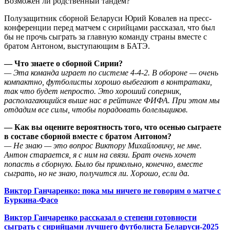
Возможен ли родственный тандем?
Полузащитник сборной Беларуси Юрий Ковалев на пресс-
конференции перед матчем с сирийцами рассказал, что был
бы не прочь сыграть за главную команду страны вместе с
братом Антоном, выступающим в БАТЭ.
— Что знаете о сборной Сирии?
— Эта команда играет по системе 4-4-2. В обороне — очень
компактно, футболисты хорошо выбегают в контратаки,
так что будет непросто. Это хороший соперник,
располагающийся выше нас в рейтинге ФИФА. При этом мы
отдадим все силы, чтобы порадовать болельщиков.
— Как вы оцените вероятность того, что осенью сыграете
в составе сборной вместе с братом Антоном?
— Не знаю — это вопрос Виктору Михайловичу, не мне.
Антон старается, я с ним на связи. Брат очень хочет
попасть в сборную. Было бы прикольно, конечно, вместе
сыграть, но не знаю, получится ли. Хорошо, если да.
Виктор Ганчаренко: пока мы ничего не говорим о матче с
Буркина-Фасо
Виктор Ганчаренко рассказал о степени готовности
сыграть с сирийцами лучшего футболиста Беларуси-2025