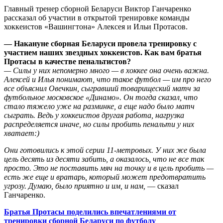
Главный тренер сборной Беларуси Виктор Ганчаренко
рассказал об участии в открытой тренировке команды
хоккеистов «Вашингтона» Алексея и Ильи Протасов.
— Накануне сборная Беларуси провела тренировку с
участием наших звездных хоккеистов. Как вам братья
Протасы в качестве пенальтистов?
— Силы у них непомерно много — в хоккее она очень важна.
Алексей и Илья понимают, что такое футбол — им про него
все объяснил Овечкин, сыгравший товарищеский матч за
футбольное московское «Динамо». Он тогда сказал, что
стало тяжело уже на разминке, а еще надо было матч
сыграть. Ведь у хоккеистов другая работа, нагрузка
распределяется иначе, но силы пробить пенальти у них
хватает:)
Они готовились к этой серии 11-метровых. У них же была
цель десять из десяти забить, а оказалось, что не все так
просто. Это не поставить мяч на точку и в цель пробить —
есть же еще и вратарь, который может предотвратить
угрозу. Думаю, было приятно и им, и нам,
— сказал
Ганчаренко.
Братья Протасы поделились впечатлениями от
тренировки сборной Беларуси по футболу