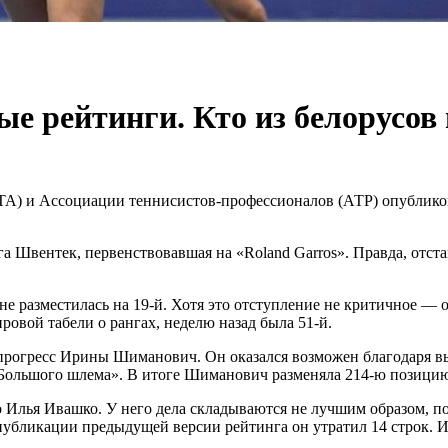
е рейтинги. Кто из белорусов 
A) и Ассоциации теннисистов-профессионалов (АТР) опублико
а Швентек, первенствовавшая на «Roland Garros». Правда, отс
не разместилась на 19-й. Хотя это отступление не критичное — 
ировой табели о рангах, неделю назад была 51-й.
 прогресс Ирины Шиманович. Он оказался возможен благодаря 
 «Большого шлема». В итоге Шиманович разменяла 214-ю позицию
то Илья Ивашко. У него дела складываются не лучшим образом, п
публикации предыдущей версии рейтинга он утратил 14 строк. Ив