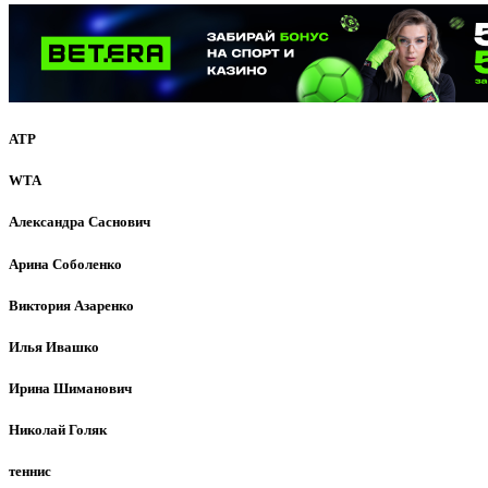
ATP
WTA
Александра Саснович
Арина Соболенко
Виктория Азаренко
Илья Ивашко
Ирина Шиманович
Николай Голяк
теннис