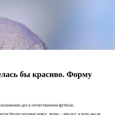
елась бы красиво. Форму
 положении дел в отечественном футболе.
сем другие часовые пояса, жара – это все, к чему мы не