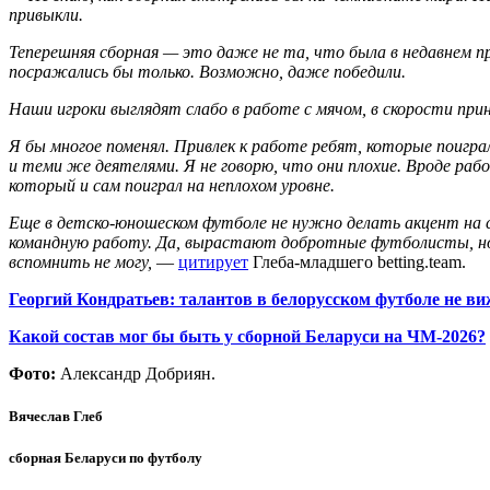
привыкли.
Теперешняя сборная — это даже не та, что была в недавнем п
посражались бы только. Возможно, даже победили.
Наши игроки выглядят слабо в работе с мячом, в скорости при
Я бы многое поменял. Привлек к работе ребят, которые поиграл
и теми же деятелями. Я не говорю, что они плохие. Вроде р
который и сам поиграл на неплохом уровне.
Еще в детско-юношеском футболе не нужно делать акцент на 
командную работу. Да, вырастают добротные футболисты, но он
вспомнить не могу,
—
цитирует
Глеба-младшего betting.team.
Георгий Кондратьев: талантов в белорусском футболе не в
Какой состав мог бы быть у сборной Беларуси на ЧМ-2026?
Фото:
Александр Добриян.
Вячеслав Глеб
сборная Беларуси по футболу