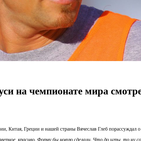
руси на чемпионате мира смотр
ии, Китая, Греции и нашей страны Вячеслав Глеб порассуждал о
ерное, красиво. Форму бы новую сделали. Что до игры, то ну сов