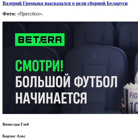
Валерий Громыко высказался о цели сборной Беларуси
Фото:
«Прессбол».
Вячеслав Глеб
Карлос Алос