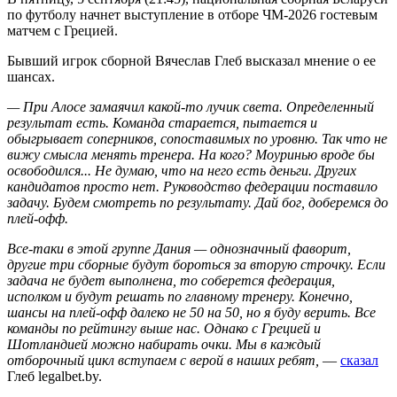
по футболу начнет выступление в отборе ЧМ-2026 гостевым
матчем с Грецией.
Бывший игрок сборной Вячеслав Глеб высказал мнение о ее
шансах.
— При Алосе замаячил какой-то лучик света. Определенный
результат есть. Команда старается, пытается и
обыгрывает соперников, сопоставимых по уровню. Так что не
вижу смысла менять тренера. На кого? Моуринью вроде бы
освободился... Не думаю, что на него есть деньги. Других
кандидатов просто нет. Руководство федерации поставило
задачу. Будем смотреть по результату. Дай бог, доберемся до
плей-офф.
Все-таки в этой группе Дания — однозначный фаворит,
другие три сборные будут бороться за вторую строчку. Если
задача не будет выполнена, то соберется федерация,
исполком и будут решать по главному тренеру. Конечно,
шансы на плей-офф далеко не 50 на 50, но я буду верить. Все
команды по рейтингу выше нас. Однако с Грецией и
Шотландией можно набирать очки. Мы в каждый
отборочный цикл вступаем с верой в наших ребят,
—
сказал
Глеб legalbet.by.