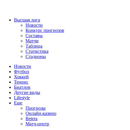
Высшая лига
Новости
Конкурс прогнозов
Составы
Матчи
Таблица
Статистика
Стадионы
Новости
Футбол
Хоккей
Теннис
Биатлон
Другие виды
Lifestyle
Еще
Прогнозы
Онлайн-казино
Betera
Матч-центр