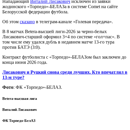
Нападающий
Виталий Лисакович
исключен из заявки
жодинского «Торпедо»-БЕЛАЗа в системе Comet на сайте
Белорусской федерации футбола.
Об этом
сказано
в телеграм-канале «Голевая передача».
В 8 матчах Betera-высшей лиги-2026 за черно-белых
Лисакович-старший оформил 3+4 по системе «гол+пас». В
том числе ему удался дубль в недавнем матче 13-го тура
против БАТЭ (3:0).
Контракт футболиста с «Торпедо»-БЕЛАЗом был заключен до
конца июня 2026 года.
Лисакович и Руцкий снова среди лучших. Кто впечатлил в
13-м туре?
Фото
: ФК «Торпедо»-БЕЛАЗ.
Betera-высшая лига
Виталий Лисакович
ФК Торпедо-БелАЗ