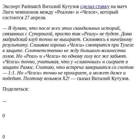
Эксперт Parimatch Виталий Кутузов
сделал ставку
на матч
Лиги чемпионов между «Реалом» и «Челси», который
состоится 27 апреля.
— Я думаю, что после всех этих скандальных историй,
связанных с Суперлигой, просто так «Реалу» не будет. Дома
мадридский клуб точно не выиграет. Склоняюсь к ничейному
результату. Слишком хорошо «Челси» смотрится при Тухеле
в защите. Соответственно не жду большого количества
голов. Но «Реал» и «Челси» по одному голу все же забьют.
«Челси» точно, учитывая, что у «сливочных» н сыграет в
защите Рамос. Считаю, что встреча завершится со счетом
— 1:1. Но «Челси» точно не проиграет, а может даже и
победит. Поэтому возьмем Х2!
— сказал Виталий Кутузов.
Поделиться:
0
0