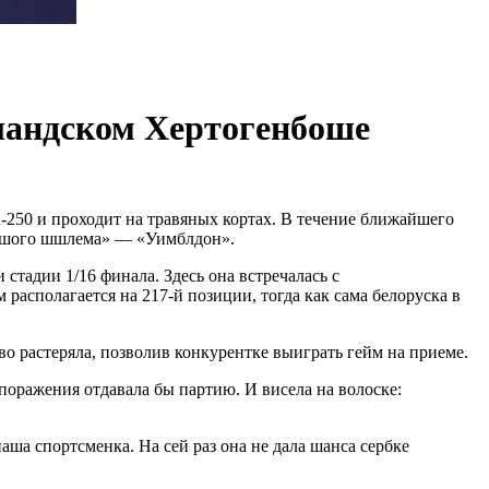
рландском Хертогенбоше
250 и проходит на травяных кортах. В течение ближайшего
ольшого шшлема» — «Уимблдон».
стадии 1/16 финала. Здесь она встречалась с
располагается на 217-й позиции, тогда как сама белоруска в
во растеряла, позволив конкурентке выиграть гейм на приеме.
 поражения отдавала бы партию. И висела на волоске:
ша спортсменка. На сей раз она не дала шанса сербке