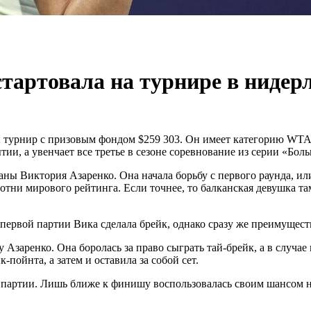
стартовала на турнире в ниде
турнир с призовым фондом $259 303. Он имеет категорию WTA-
ии, а увенчает все третье в сезоне соревнование из серии «Б
ны Виктория Азаренко. Она начала борьбу с первого раунда, или 
ни мирового рейтинга. Если точнее, то балканская девушка там 
 первой партии Вика сделала брейк, однако сразу же преимущест
у Азаренко. Она боролась за право сыграть тай-брейк, а в случае
-пойнта, а затем и оставила за собой сет.
 партии. Лишь ближе к финишу воспользовалась своим шансом на