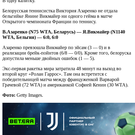
В одну калитку.
Белорусская теннисистка Виктория Азаренко не отдала
бельгийке Янине Викмайер ни одного гейма в матче
Открытого чемпионата Франции по теннису.
В.Азаренко (
N
75
WTA
, Беларусь) — Я.Викмайер (
N
1140
WTA
, Бельгия) — 6:0, 6:0
Азаренко превзошла Викмайер по эйсам (3 — 0) и в
реализации брейк-пойнтов (6/8 — 0/0). Кроме того, белоруска
допустила меньше двойных ошибок (1 — 5).
Экс-первая ракетка мира затратила 48 минут на выход во
второй круг «Ролан Гаррос». Там она встретится с
победительницей матча между француженкой Варварой
Грачевой (72 WTA) и американкой Софией Кенин (30 WTA).
Фото:
Getty Images.