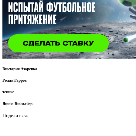
Виктория Азаренко
Ролан Гаррос
теннис
Янина Викмайер
Поделиться: