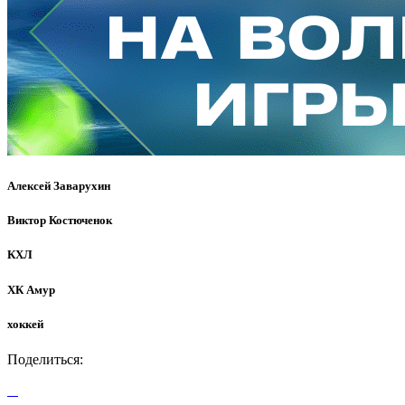
Алексей Заварухин
Виктор Костюченок
КХЛ
ХК Амур
хоккей
Поделиться: