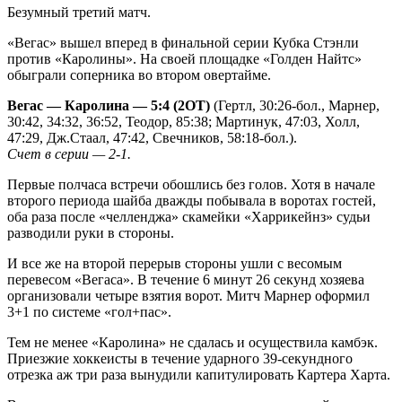
Безумный третий матч.
«Вегас» вышел вперед в финальной серии Кубка Стэнли
против «Каролины». На своей площадке «Голден Найтс»
обыграли соперника во втором овертайме.
Вегас — Каролина — 5:4 (2ОТ)
(Гертл, 30:26-бол., Марнер,
30:42, 34:32, 36:52, Теодор, 85:38; Мартинук, 47:03, Холл,
47:29, Дж.Стаал, 47:42, Свечников, 58:18-бол.).
Счет в серии — 2-1.
Первые полчаса встречи обошлись без голов. Хотя в начале
второго периода шайба дважды побывала в воротах гостей,
оба раза после «челленджа» скамейки «Харрикейнз» судьи
разводили руки в стороны.
И все же на второй перерыв стороны ушли с весомым
перевесом «Вегаса». В течение 6 минут 26 секунд хозяева
организовали четыре взятия ворот. Митч Марнер оформил
3+1 по системе «гол+пас».
Тем не менее «Каролина» не сдалась и осуществила камбэк.
Приезжие хоккеисты в течение ударного 39-секундного
отрезка аж три раза вынудили капитулировать Картера Харта.