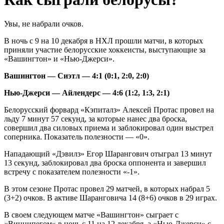
Увы, не набрали очков.
В ночь с 9 на 10 декабря в НХЛ прошли матчи, в которых
приняли участие белорусские хоккеисты, выступающие за
«Вашингтон» и «Нью-Джерси».
Вашингтон — Сиэтл — 4:1 (0:1, 2:0, 2:0)
Нью-Джерси — Айлендерс — 4:6 (1:2, 1:3, 2:1)
Белорусский форвард «Кэпиталз» Алексей Протас провел на
льду 7 минут 57 секунд, за которые нанес два броска,
совершил два силовых приема и заблокировал один выстрел
соперника. Показатель полезности — «0».
Нападающий «Дэвилз» Егор Шарангович отыграл 13 минут
13 секунд, заблокировал два броска оппонента и завершил
встречу с показателем полезности «-1».
В этом сезоне Протас провел 29 матчей, в которых набрал 5
(3+2) очков. В активе Шаранговича 14 (8+6) очков в 29 играх.
В своем следующем матче «Вашингтон» сыграет с
«Виннипегом» в ночь с 11 на 12 декабря, а «Нью-Джерси» с