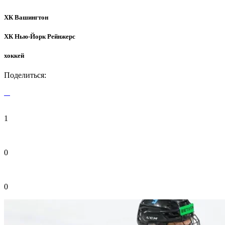
ХК Вашингтон
ХК Нью-Йорк Рейнжерс
хоккей
Поделиться:
1
0
0