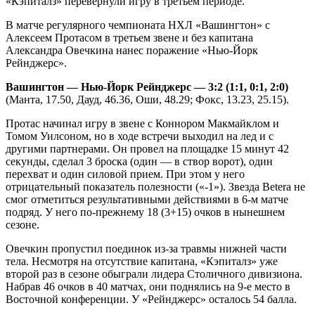
«Кэпиталз» перевернули игру в третьем периоде.
В матче регулярного чемпионата НХЛ «Вашингтон» с
Алексеем Протасом в третьем звене и без капитана
Александра Овечкина нанес поражение «Нью-Йорк
Рейнджерс».
Вашингтон — Нью-Йорк Рейнджерс — 3:2 (1:1, 0:1, 2:0)
(Манта, 17.50, Дауд, 46.36, Оши, 48.29; Фокс, 13.23, 25.15).
Протас начинал игру в звене с Коннором Макмайклом и
Томом Уилсоном, но в ходе встречи выходил на лед и с
другими партнерами. Он провел на площадке 15 минут 42
секунды, сделал 3 броска (один — в створ ворот), один
перехват и один силовой прием. При этом у него
отрицательный показатель полезности («-1»). Звезда Betera не
смог отметиться результативными действиями в 6-м матче
подряд. У него по-прежнему 18 (3+15) очков в нынешнем
сезоне.
Овечкин пропустил поединок из-за травмы нижней части
тела. Несмотря на отсутствие капитана, «Кэпиталз» уже
второй раз в сезоне обыграли лидера Столичного дивизиона.
Набрав 46 очков в 40 матчах, они поднялись на 9-е место в
Восточной конференции. У «Рейнджерс» осталось 54 балла.