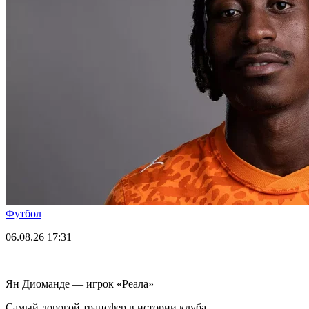
Футбол
06.08.26
17:31
Ян Диоманде — игрок «Реала»
Самый дорогой трансфер в истории клуба.