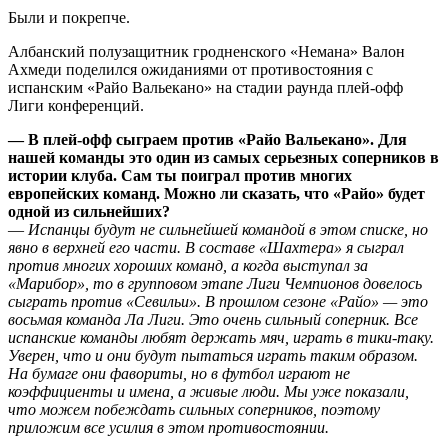
Были и покрепче.
Албанский полузащитник гродненского «Немана» Валон
Ахмеди поделился ожиданиями от противостояния с
испанским «Райо Вальекано» на стадии раунда плей-офф
Лиги конференций.
— В плей-офф сыграем против «Райо Вальекано». Для
нашей команды это один из самых серьезных соперников в
истории клуба. Сам ты поиграл против многих
европейских команд. Можно ли сказать, что «Райо» будет
одной из сильнейших?
—
Испанцы будут не сильнейшей командой в этом списке, но
явно в верхней его части. В составе «Шахтера» я сыграл
против многих хороших команд, а когда выступал за
«Марибор», то в групповом этапе Лиги Чемпионов довелось
сыграть против «Севильи». В прошлом сезоне «Райо» — это
восьмая команда Ла Лиги. Это очень сильный соперник. Все
испанские команды любят держать мяч, играть в тики-таку.
Уверен, что и они будут пытаться играть таким образом.
На бумаге они фавориты, но в футбол играют не
коэффициенты и имена, а живые люди. Мы уже показали,
что можем побеждать сильных соперников, поэтому
приложим все усилия в этом противостоянии.