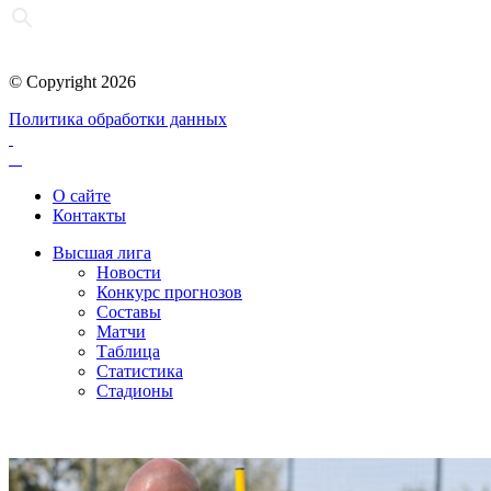
© Copyright 2026
Политика обработки данных
О сайте
Контакты
Высшая лига
Новости
Конкурс прогнозов
Составы
Матчи
Таблица
Статистика
Стадионы