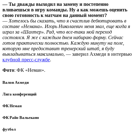
— Ты дважды выходил на замену и постепенно
вливаешься в игру команды. Ну а как можешь оценить
свою готовность к матчам на данный момент?
—
Хотелось бы сказать, что я счастлив дебютировать в
составе «Немана». Игорь Николаевич меня звал, еще когда я
играл за «Шахтер». Рад, что все-таки мой переход
состоялся. Я же с каждым днем набираю форму. Сейчас
готов практически полностью. Каждую минуту на поле,
которую мне предоставит тренерский штаб, я буду
выкладываться максимально
, — заверил Ахмеди в интервью
клубной пресс-службе
.
Фото
: ФК «Неман».
Валон Ахмеди
Лига конференций
ФК Неман
ФК Райо Вальекано
футбол