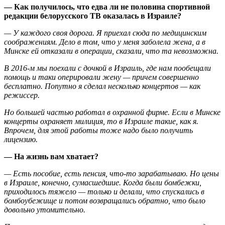
—
Как получилось, что едва ли не половина спортивной
редакции белор
усского ТВ оказалась в Израиле?
—
У каждого своя дорога. Я приехал сюда по медицинским
соображениям. Дело в том
,
что у меня заболела жена, а в
Минске ей отказали в операции, сказали, что та
невозможна.
В 2016
-м
мы поехали с дочкой в Израиль, где нам пообещали
помощь и таки оперировали жену
—
причем совершенно
бесплатно. Попутно я сделал несколько концертов
— как
режиссер.
Но большей частью работал в охранной фирме. Если в Минске
концерты охраняет милиция, то в Израиле такие, как я.
Впрочем, для этой работы то
же надо было получить
лицензию.
—
На жизнь вам хватает?
— Есть пособие, есть пенсия, что-то зарабатываю.
Н
о цены
в Израиле
, конечно, сумасшедшие. Когда были бомбежки,
приходилось тяжело
—
только и делали, что спускались в
бомбоубежище и потом возвращались обратно,
что было
довольно утомительно.