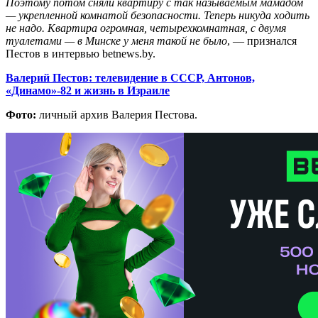
Поэтому потом сняли квартиру с так называемым мамадом
—
укрепленной комнатой безопасности
.
Т
еперь никуда ходить
не надо. Квартира огромная, четырехкомнатная, с двумя
туалетами
— в Минске у меня такой не было
, — признался
Пестов в интервью betnews.by.
Валерий Пестов: телевидение в СССР, Антонов,
«Динамо»-82 и жизнь в Израиле
Фото:
личный архив Валерия Пестова.