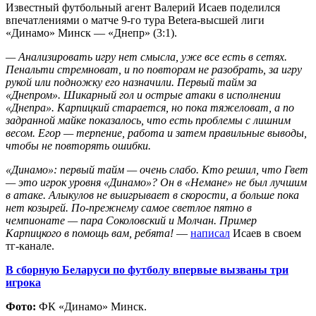
Известный футбольный агент Валерий Исаев поделился
впечатлениями о матче 9-го тура Betera-высшей лиги
«Динамо» Минск — «Днепр» (3:1).
— Анализировать игру нет смысла, уже все есть в сетях.
Пенальти стремноват, и по повторам не разобрать, за игру
рукой или подножку его назначили. Первый тайм за
«Днепром». Шикарный гол и острые атаки в исполнении
«Днепра». Карпицкий старается, но пока тяжеловат, а по
задранной майке показалось, что есть проблемы с лишним
весом. Егор — терпение, работа и затем правильные выводы,
чтобы не повторять ошибки.
«Динамо»: первый тайм — очень слабо. Кто решил, что Гвет
— это игрок уровня «Динамо»? Он в «Немане» не был лучшим
в атаке. Алыкулов не выигрывает в скорости, а больше пока
нет козырей. По-прежнему самое светлое пятно в
чемпионате — пара Соколовский и Молчан. Пример
Карпицкого в помощь вам, ребята!
—
написал
Исаев в своем
тг-канале.
В сборную Беларуси по футболу впервые вызваны три
игрока
Фото:
ФК «Динамо» Минск.