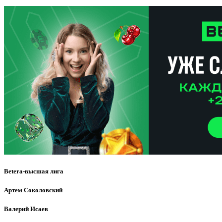
Betera-высшая лига
Артем Соколовский
Валерий Исаев