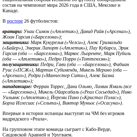
состав на чемпионат мира 2026 года в США, Мексике и
Канаде.
В
ростере
26 футболистов:
вратари:
Унаи Симон («Атлетик»), Давид Райя («Арсенал»),
Жоан Гарсия («Барселона»);
защитники:
Марк Кукурелья («Челси»), Алекс Гримальдо
(«Байер»), Эмерик Лапорт («Атлетик»), Пау Кубарси, Эрик
Гарсия (оба — «Барселона»), Маркос Льоренте, Марк Пубиль
(оба — «Атлетико»), Педро Порро («Тоттенхэм»);
полузащитники:
Педри, Гави (оба — «Барселона»), Фабиан
Руис («ПСЖ»), Мартин Субименди, Микель Мерино (оба —
«Арсенал»), Родри («Манчестер Сити»), Алекс Баэна
(«Атлетико»);
нападающие:
Ферран Торрес, Дани Ольмо, Ламин Ямаль (все
— «Барселона»), Микель Ойарсабаль («Реал Сосьедад»), Нико
Уильямс («Атлетик»), Йереми Пино («Кристал Пэлас»),
Борха Иглесиас («Сельта»), Виктор Муньос («Осасуна»).
Впервые в истории испанцы выступят на ЧМ без игроков
мадридского «Реала».
На групповом этапе команда сыграет с Кабо-Верде,
Саудовской Аравией и Уругваем.