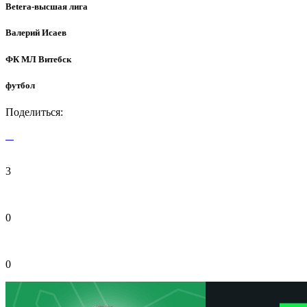
Betera-высшая лига
Валерий Исаев
ФК МЛ Витебск
футбол
Поделиться:
3
0
0