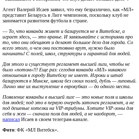
Агент Валерий Исаев заявил, что ему безразлично, как «МЛ»
представит Беларусь в Лиге чемпионов, поскольку клуб не
занимается развитием футбола в стране.
—
То, что команда живет и базируется не в Витебске, а
играет здесь, — это вранье. И завязывайте с историями про
то, что они обещают и делают большое дело для города. Со
всего этого, о чем они постоянно врут, нужно было
начинать! С полей, школ, структуры и гарантий для людей.
Для этого и существует регламент высшей лиги, чтобы не
было «потом»!!! Еще раз: сегодня команда «МЛ» никакого
отношения к городу Витебску не имеет. Игроки и штаб
базируются в Минске, школа без своих полей, дубль — липовый.
Лично мне их выступление в еврокубках — до одного места.
Появление команды в высшей лиге — это новые поля и школы
для людей; под это в первую очередь заточен регламент, а не
под дешевые хотелки на VIP-трибуны. Хотите VIP-зоны для
себя и жен — сначала поля для людей, а не наоборот,
—
написал
Исаев в своем телеграм-канале.
Фото
: ФК «МЛ Витебск».