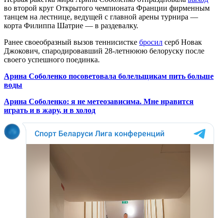
во второй круг Открытого чемпионата Франции фирменным
танцем на лестнице, ведущей с главной арены турнира —
корта Филиппа Шатрие — в раздевалку.
Ранее своеобразный вызов теннисистке
бросил
серб Новак
Джокович, спародировавший 28-летнююю белоруску после
своего успешного поединка.
Арина Соболенко посоветовала болельщикам пить больше
воды
Арина Соболенко: я не метеозависима. Мне нравится
играть и в жару, и в холод