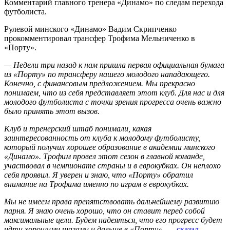
Комментарий главного тренера «Динамо» по следам перехода
футболиста.
Рулевой минского «Динамо» Вадим Скрипченко
прокомментировал трансфер Трофима Мельниченко в
«Порту».
— Недели три назад к нам пришла первая официальная бумага
из «Порту» по трансферу нашего молодого нападающего.
Конечно, с финансовым предложением. Мы прекрасно
понимаем, что из себя представляет этот клуб. Для нас и для
молодого футболиста с точки зрения прогресса очень важно
было принять этот вызов.
Клуб и тренерский штаб понимали, какая
заинтересованность от клуба к молодому футболисту,
который получил хорошее образование в академии минского
«Динамо». Трофим провел этот сезон в главной команде,
участвовал в чемпионате страны и в еврокубках. Он неплохо
себя проявил. Я уверен и знаю, что «Порту» обратил
внимание на Трофима именно по играм в еврокубках.
Мы не имеем права препятствовать дальнейшему развитию
парня. Я знаю очень хорошо, что он ставит перед собой
максимальные цели. Будем надеяться, что его прогресс будет
идти хорошими шагами и дальше в «Порту»,
—
сказал