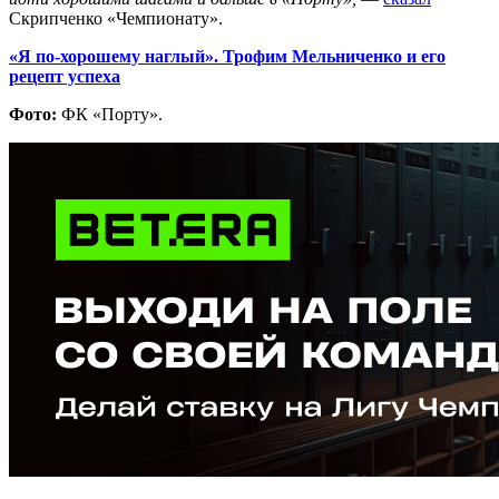
Скрипченко «Чемпионату».
«Я по-хорошему наглый». Трофим Мельниченко и его
рецепт успеха
Фото:
ФК «Порту».