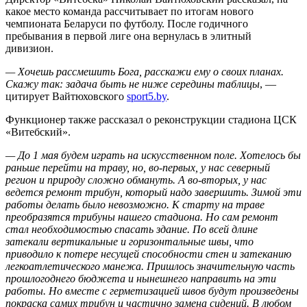
какое место команда рассчитывает по итогам нового
чемпионата Беларуси по футболу. После годичного
пребывания в первой лиге она вернулась в элитный
дивизион.
— Хочешь рассмешить Бога, расскажи ему о своих планах.
Скажу так: задача быть не ниже середины таблицы
, —
цитирует Вайтюховского
sport5.by
.
Функционер также рассказал о реконструкции стадиона ЦСК
«Витебский».
— До 1 мая будем играть на искусственном поле. Хотелось бы
раньше перейти на траву, но, во-первых, у нас северный
регион и природу сложно обмануть. А во-вторых, у нас
ведется ремонт трибун, который надо завершить. Зимой эти
работы делать было невозможно. К старту на траве
преобразятся трибуны нашего стадиона. Но сам ремонт
стал необходимостью спасать здание. По всей длине
затекали вертикальные и горизонтальные швы, что
приводило к потере несущей способности стен и затеканию
легкоатлетического манежа. Пришлось значительную часть
прошлогоднего бюджета и нынешнего направить на эти
работы. Но вместе с герметизацией швов будут произведены
покраска самих трибун и частично замена сидений. В любом