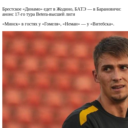
Брестское «Динамо» едет в Жодино, БАТЭ — в Барановичи:
анонс 17-го тура Betera-высшей лиги
«Минск» в гостях у «Гомеля», «Неман» — у «Витебска».