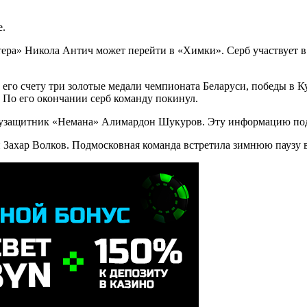
е.
ра» Никола Антич может перейти в «Химки». Серб участвует в 
го счету три золотые медали чемпионата Беларуси, победы в К
 По его окончании серб команду покинул.
лузащитник «Немана» Алимардон Шукуров. Эту информацию под
Захар Волков. Подмосковная команда встретила зимнюю паузу в 