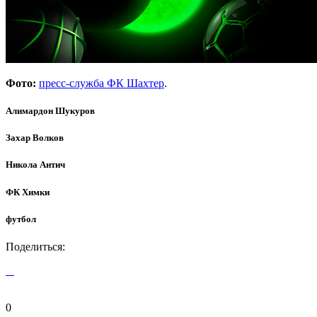
Фото:
пресс-служба ФК Шахтер
.
Алимардон Шукуров
Захар Волков
Никола Антич
ФК Химки
футбол
Поделиться:
0