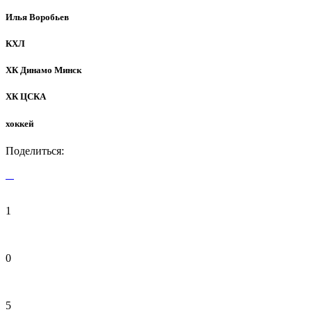
Илья Воробьев
КХЛ
ХК Динамо Минск
ХК ЦСКА
хоккей
Поделиться:
1
0
5