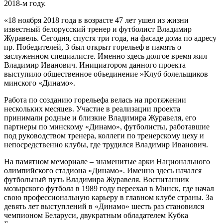
2018-м году.
«18 ноября 2018 года в возрасте 47 лет ушел из жизни
известный белорусский тренер и футболист Владимир
Журавель. Сегодня, спустя три года, на фасаде дома по адресу
пр. Победителей, 3 был открыт горельеф в память о
заслуженном специалисте. Именно здесь долгое время жил
Владимир Иванович. Инициатором данного проекта
выступило общественное объединение »Клуб болельщиков
минского «Динамо».
Работа по созданию горельефа велась на протяжении
нескольких месяцев. Участие в реализации проекта
принимали родные и близкие Владимира Журавеля, его
партнеры по минскому «Динамо», футболисты, работавшие
под руководством тренера, коллеги по тренерскому цеху и
непосредственно клубы, где трудился Владимир Иванович.
На памятном мемориале – знаменитые арки Национального
олимпийского стадиона «Динамо». Именно здесь начался
футбольный путь Владимира Журавеля. Воспитанник
мозырского футбола в 1989 году переехал в Минск, где начал
свою профессиональную карьеру в главном клубе страны. За
девять лет выступлений в «Динамо» шесть раз становился
чемпионом Беларуси, двукратным обладателем Кубка