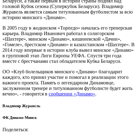
Беларуси, а также первым в истории страны поднял над
головой Кубок сезона (Суперкубок Беларуси). Владимир
Журавель является самым титулованным футболистом за всю
историю минского «Динамо».
В 2005 году в жодинском «Торпедо» началась его тренерская
карьера. Владимир Иванович работал в солигорском
«Шахтере», минском «Динамо», кишиневской «Дачии»,
«Гомеле», брестском «Динамо» и казахстанском «Шахтере». В
2014 году впервые в истории клуба вывел минское «Динамо»
в групповой этап Лиги Европы УЕФА. Спустя три года
вместе с брестчанами стал обладателем Кубка Беларуси.
ОО «Клуб болельщиков минского »Динамо« благодарит
каждого, кто принял участие и помогал в реализации этого
важного проекта. Память о легендарном Динамовце,
заслуженном тренере и титулованном футболисте будет жить
вечно», - говорится в
сообщении «Динамо»
.
Владимир Журавель
ФК Динамо Минск
Поделиться: