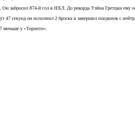
 Он забросил 874-й гол в НХЛ. До рекорда Уэйна Гретцки ему о
нут 47 секунд он исполнил 2 броска и завершил поединок с нейт
 7 меньше у «Торонто».