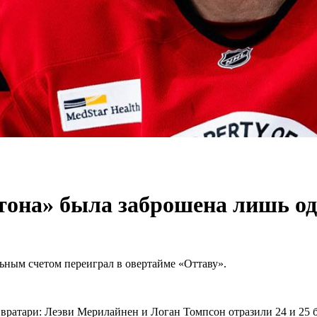
тона» была заброшена лишь о
ным счетом переиграл в овертайме «Оттаву».
вратари: Леэви Мерилайнен и Логан Томпсон отразили 24 и 25 б