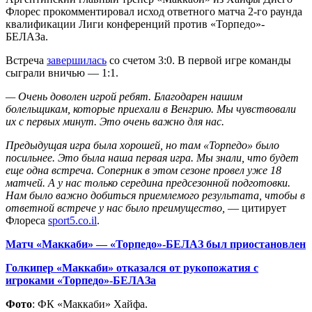
Флорес прокомментировал исход ответного матча 2-го раунда
квалификации Лиги конференций против «Торпедо»-
БЕЛАЗа.
Встреча
завершилась
со счетом 3:0. В первой игре команды
сыграли вничью — 1:1.
— Очень доволен игрой ребят. Благодарен нашим
болельщикам, которые приехали в Венгрию. Мы чувствовали
их с первых минут. Это очень важно для нас.
Предыдущая игра была хорошей, но там «Торпедо» было
посильнее. Это была наша первая игра. Мы знали, что будет
еще одна встреча. Соперник в этом сезоне провел уже 18
матчей. А у нас только середина предсезонной подготовки.
Нам было важно добиться приемлемого результата, чтобы в
ответной встрече у нас было преимущество,
— цитирует
Флореса
sport5.co.il
.
Матч «Маккаби» — «Торпедо»-БЕЛАЗ был приостановлен
Голкипер «Маккаби» отказался от рукопожатия с
игроками «Торпедо»-БЕЛАЗа
Фото
: ФК «Маккаби» Хайфа.