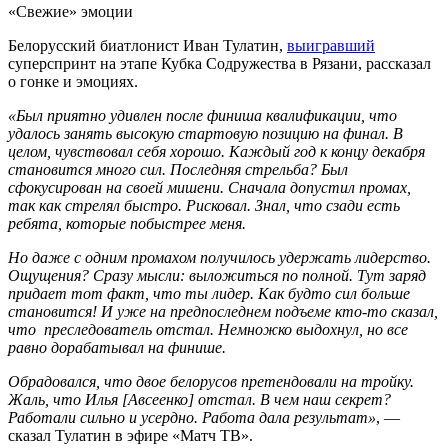
«Свежие» эмоции
Белорусский биатлонист Иван Тулатин,
выигравший
суперспринт на этапе Кубка Содружества в Рязани, рассказал
о гонке и эмоциях.
«Был приятно удивлен после финиша квалификации, что
удалось занять высокую стартовую позицию на финал. В
целом, чувствовал себя хорошо. Каждый год к концу декабря
становится много сил. Последняя стрельба? Был
сфокусирован на своей мишени. Сначала допустил промах,
так как стрелял быстро. Рисковал. Знал, что сзади есть
ребята, которые побыстрее меня.
Но даже с одним промахом получилось удержать лидерство.
Ощущения? Сразу мысли: выложиться по полной. Тут заряд
придает тот факт, что ты лидер. Как будто сил больше
становится! И уже на предпоследнем подъеме кто-то сказал,
что преследователь отстал. Немножко выдохнул, но все
равно дорабатывал на финише.
Обрадовался, что двое белорусов претендовали на тройку.
Жаль, что Илья [Авсеенко] отстал. В чем наш секрет?
Работали сильно и усердно. Работа дала результат»
, —
сказал Тулатин в эфире «Матч ТВ».