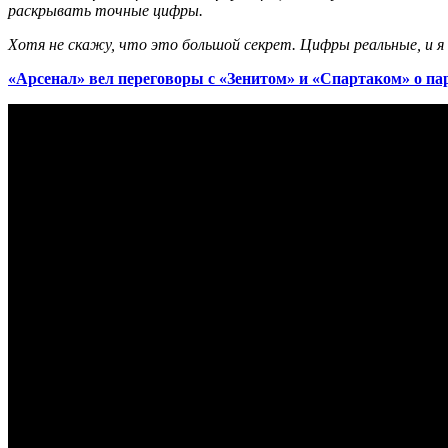
раскрывать точные цифры.
Хотя не скажу, что это большой секрет. Цифры реальные, и 
«Арсенал» вел переговоры с «Зенитом» и «Спартаком» о па