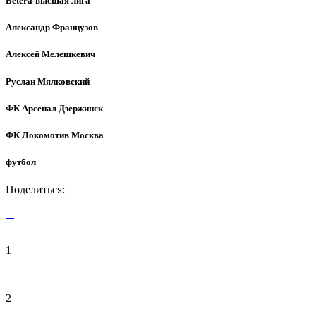
Betera-высшая лига
Александр Французов
Алексей Мелешкевич
Руслан Мялковский
ФК Арсенал Дзержинск
ФК Локомотив Москва
футбол
Поделиться:
1
2