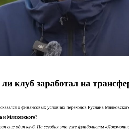
 ли клуб заработал на трансф
казался о финансовых условиях переходов Руслана Мялковског
а и Мялковского?
ан еще один клуб. На сегодня это уже футболисты «Локомотива»